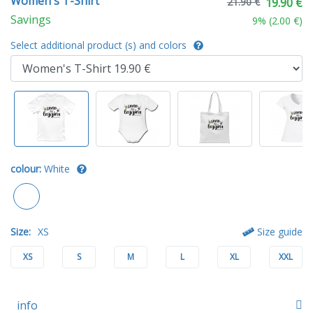
Women's T-Shirt
21.90 €
19.90 €
Savings
9
% (
2.00 €
)
Select additional product (s) and colors
colour:
White
Size:
XS
Size guide
XS
S
M
L
XL
XXL
info