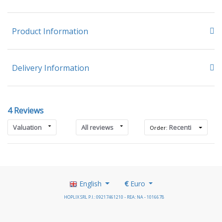
Product Information
Delivery Information
4 Reviews
Valuation
All reviews
Recenti
Order:
English
€
Euro
HOPLIX SRL P.I.: 09217461210 - REA: NA - 1016678