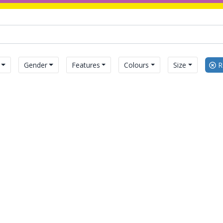
Gender
Features
Colours
Size
Re