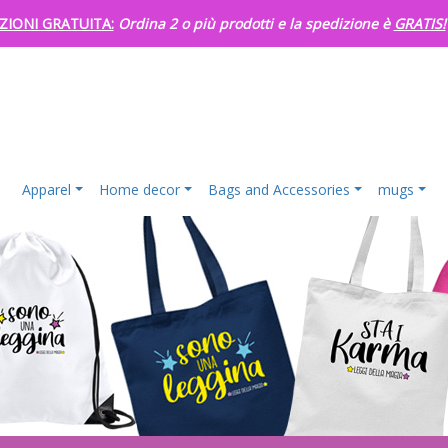
ZIONI GRATUITA:
Ordina 2 o più prodotti e la spedizione è
GRATIS!
Apparel
Home decor
Bags and Accessories
mugs