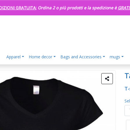
DIZIONI GRATUITA:
Ordina 2 o più prodotti e la spedizione è
GRATI
Apparel
Home decor
Bags and Accessories
mugs
T
T-
Se