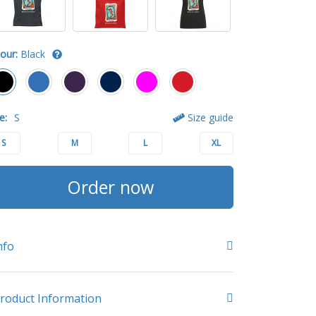
our:
Black
e:
S
Size guide
S
M
L
XL
Order now
nfo
roduct Information