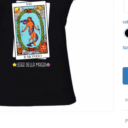
col
Siz
i
P