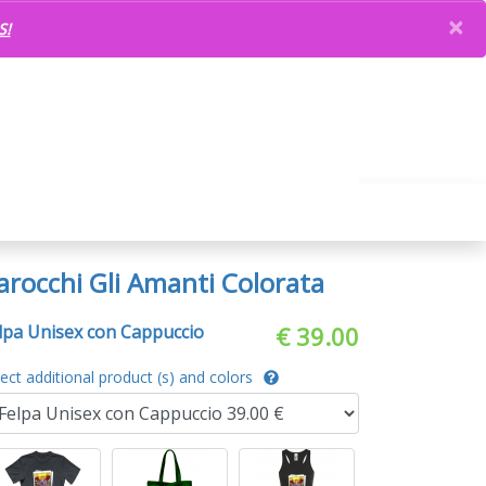
×
S!
arocchi Gli Amanti Colorata
lpa Unisex con Cappuccio
€ 39.00
lect additional product (s) and colors