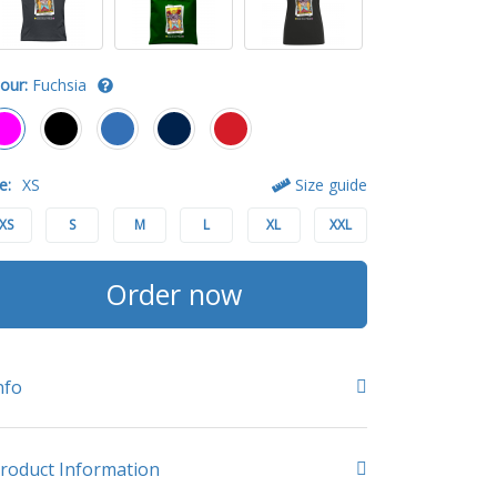
our:
Fuchsia
e:
XS
Size guide
XS
S
M
L
XL
XXL
Order now
nfo
roduct Information