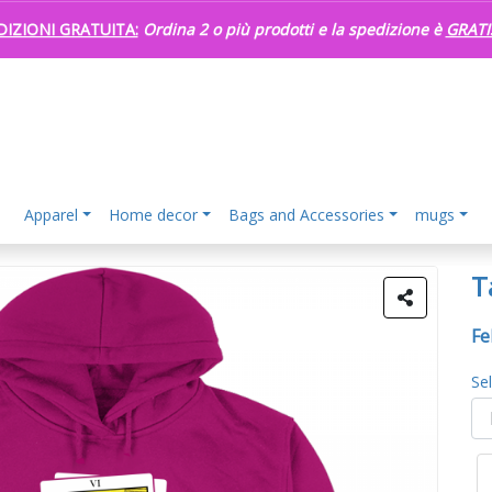
DIZIONI GRATUITA:
Ordina 2 o più prodotti e la spedizione è
GRATI
Apparel
Home decor
Bags and Accessories
mugs
T
Fe
Se