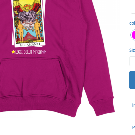
col
Siz
i
P